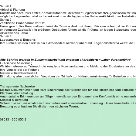
Haftung & Sicherheit
Rechtssichere Legionellenprüfung für professionelle Betreiber
Vermeiden Sie Haftungsrisiken durch mangelhafte Trinkwasserqualität. Legionellentest24 entlas
Schritt 1:
Ablauf & Planung
Unmittelbar nach Ihrer ersten Kontaktaufnahme identifiziert Legionellentest24 gemeinsam mit Ih
möglicher Legionellenbefall sicher erkannt oder die hygienische Unbedenklichkeit Ihrer Installa
Schritt 2:
Zertifizierte Probenahme vor Ort
Unser geschultes Personal koordiniert die Termine direkt mit Ihnen. Für eine reibungslose Pro
entfernteste Zapfstelle). In größeren Gebäuden führen wir die Prüfung an jedem Steigstrang du
Akkreditiertes Labor
Schritt 3:
Laboranalyse & Ergebnis
Ihre Proben werden direkt in ein akkreditiertesFachlabor überführt. Legionellentest24 wertet die 
Alle Schritte werden in Zusammenarbeit mit unserem akkreditierten Labor durchgeführt!
Full-Service Abwicklung
Wir übernehmen auf Wunsch die komplette Kommunikation und Meldung der Ergebnisse an das
Ihre Vorteile bei der Prüfung
Maximale Rechtssicherheit
Einhaltung aller gesetzlichen Vorgaben der TrinkwV zur Haftungsminimierung für Betreiber und H
Entlastung der Verwaltung
Wir koordinieren Termine und Mieterzugänge eigenständig – Sie gewinnen wertvolle Zeit für Ihr 
Transparente Nachweise
Digitale Dokumentation und klare Einordnung aller Ergebnisse für eine lückenlose und einfache 
Planbare Wiederholung
Automatische Erinnerungen an fällige Intervalle sorgen für dauerhafte Konformität ohne manuel
Kontakt & Beratung
Sichern Sie sich maximale Rechtssicherheit und administrative Entlastung. Unser Team betreut
Beratung oder buchen Sie direkt Ihren nächsten Termin.
08035 - 955 855 2