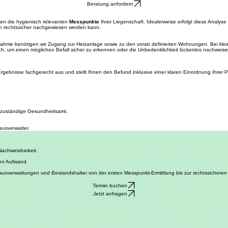
tet Hausverwaltungen und Bestandshalter durch moderne, strukturierte Abläufe und gerichtsfeste
Beratung anfordern
nen die hygienisch relevanten
Messpunkte
Ihrer Liegenschaft. Idealerweise erfolgt diese Analys
tion rechtssicher nachgewiesen werden kann.
benahme benötigen wir Zugang zur Heizanlage sowie zu den vorab definierten Wohnungen. Bei klei
rch, um einen möglichen Befall sicher zu erkennen oder die Unbedenklichkeit lückenlos nachweis
Ergebnisse fachgerecht aus und stellt Ihnen den Befund inklusive einer klaren Einordnung Ihrer Pf
 zuständige Gesundheitsamt.
ausverwalter.
Kerngeschäft.
Nachweisbarkeit.
len Aufwand.
 Hausverwaltungen und Bestandshalter von der ersten Messpunkt-Ermittlung bis zur rechtssicher
Termin buchen
Jetzt anfragen