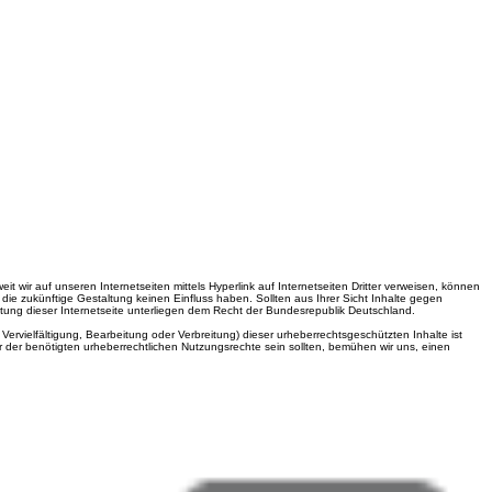
t wir auf unseren Internetseiten mittels Hyperlink auf Internetseiten Dritter verweisen, können
 die zukünftige Gestaltung keinen Einfluss haben. Sollten aus Ihrer Sicht Inhalte gegen
ltung dieser Internetseite unterliegen dem Recht der Bundesrepublik Deutschland.
ervielfältigung, Bearbeitung oder Verbreitung) dieser urheberrechtsgeschützten Inhalte ist
r der benötigten urheberrechtlichen Nutzungsrechte sein sollten, bemühen wir uns, einen