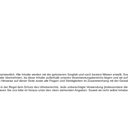
twortlich. Alle Inhalte werden mit der gebotenen Sorgfalt und nach bestem Wissen erstellt. Sowei
 Inhalte übernehmen, da diese Inhalte außerhalb unseres Verantwortungsbereichs liegen und wir auf
en Hinweise auf dieser Seite sowie alle Fragen und Streitigkeiten im Zusammenhang mit der Gesta
en in der Regel dem Schutz des Urheberrechts. Jede unberechtigte Verwendung (insbesondere die V
ieren Sie uns bitte im Voraus unter den oben stehenden Angaben. Soweit wir nicht selbst Inhabe