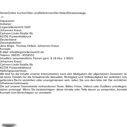
Home
Online buchen
Über uns
Referenzen
Der Ablauf
Gesetzeslage
Impressum
Anbieter:
Legionellentest24 GbR
Johannes Kraus
Carl-von-Linde-Straße 8b
82256 Fürstenfeldbruck
Deutschland
Geschäftsführer:
Jens Böge, Thomas Holleis, Johannes Kraus
Kontakt:
E-Mail: info@legionellentest24.de
Telefon: 08035 - 9558552
Inhaltlich verantwortliche Person gem. § 18 Abs. 2 MStV:
Johannes Kraus
Carl-von-Linde-Straße 8b
82256 Fürstenfeldbruck
Haftungsausschluss:
Wir sind für die Inhalte unserer Internetseiten nach den Maßgaben der allgemeinen Gesetzen veran
wir keine Gewähr für die fortwährende Aktualität, Richtigkeit und Vollständigkeit der verlinkten
geltendes Recht verstoßen oder unangemessen sein, teilen Sie uns dies bitte mit. Die rechtlich
Urheberrechtshinweis:
Die auf unserer Internetseite vorhandenen Texte, Bilder, Fotos, Videos oder Grafiken unterlieg
daher untersagt. Wenn Sie beabsichtigen, diese Inhalte oder Teile davon zu verwenden, kontakt
Kontakt zum Berechtigten zu vermitteln.